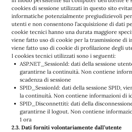
in modo persistente sul computer dell’utente e s
cookies di sessione utilizzati in questo sito evita
informatiche potenzialmente pregiudizievoli per 
utenti e non consentono l’acquisizione di dati pers
cookie tecnici hanno una durata maggiore specifi
viene fatto uso di cookie per la trasmissione di 
viene fatto uso di cookie di profilazione degli ute
I cookies tecnici utilizzati sono i seguenti:
ASP.NET_SessionId: dati della sessione utente,
garantirne la continuità. Non contiene inform
scadenza di sessione
SPID_SessionId: dati della sessione SPID, vien
la continuità. Non contiene informazioni di i
SPID_Disconnettiti: dati della disconnessione
garantirne il logout. Non contiene informazio
1 ora
2.3. Dati forniti volontariamente dall’utente